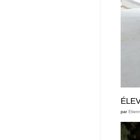
ÉLE
par
Etien