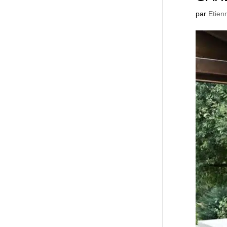
par
Etien