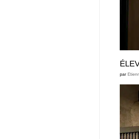
ÉLE
par
Etien