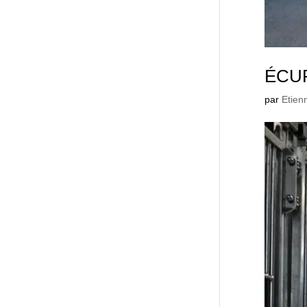
ÉCUR
par
Etien