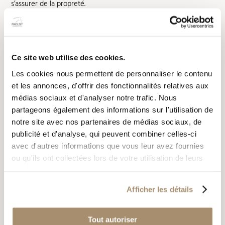
s’assurer de la propreté.
• Pratique pour préparer des rations complexes (granulés,
compléments).
• Réduit les comportements agressifs au moment de la
distribution.
Ce site web utilise des cookies.
• Sécurité renforcée : pas besoin d’entrer dans le box.
• Une fois ouverte, la mangeoire libère de l’espace dans le box,
Les cookies nous permettent de personnaliser le contenu
ce qui facilite le curage et limite les risques de chocs,
et les annonces, d'offrir des fonctionnalités relatives aux
notamment avec les poulains.
médias sociaux et d'analyser notre trafic. Nous
partageons également des informations sur l'utilisation de
Inconvénients
notre site avec nos partenaires de médias sociaux, de
publicité et d'analyse, qui peuvent combiner celles-ci
• Coût supérieur à celui d’une mangeoire fixe.
avec d'autres informations que vous leur avez fournies
• Nécessite d’être anticipée dès le choix des façades de box.
ou qu'ils ont collectées lors de votre utilisation de leurs
Utilisation courante
services.
Écuries de sport, haras, élevages professionnels.
Afficher les détails
Tout autoriser