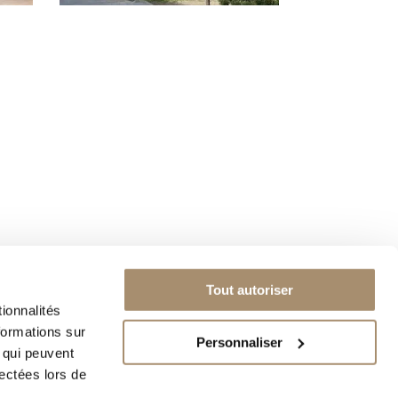
Tout autoriser
contact@proust.fr
ionnalités
06 77 53 88 78
formations sur
Personnaliser
, qui peuvent
ZAC des Champiaux
6 bis Rue Jean Ferrat
lectées lors de
63720 ENNEZAT