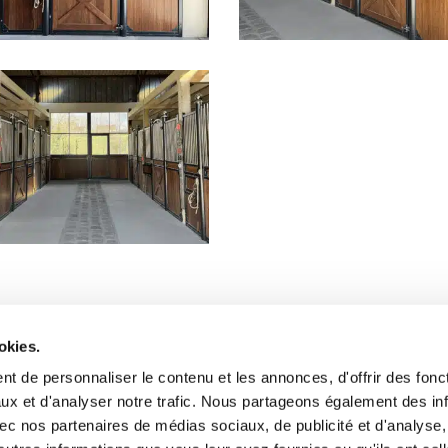
okies.
contactez-nous
Le journal
t de personnaliser le contenu et les annonces, d'offrir des fonct
Notre histoire
ux et d'analyser notre trafic. Nous partageons également des in
Nos valeurs et engagements
 avec nos partenaires de médias sociaux, de publicité et d'analyse