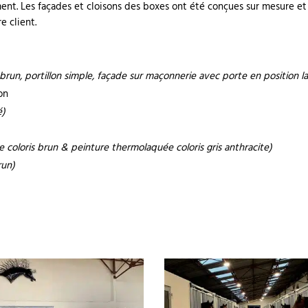
nt. Les façades et cloisons des boxes ont été conçues sur mesure et in
e client.
 brun, portillon simple, façade sur maçonnerie avec porte en position la
on
é)
e coloris brun & peinture thermolaquée coloris gris anthracite)
run)