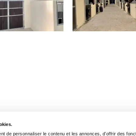
okies.
contactez-nous
Le journal
t de personnaliser le contenu et les annonces, d'offrir des fonct