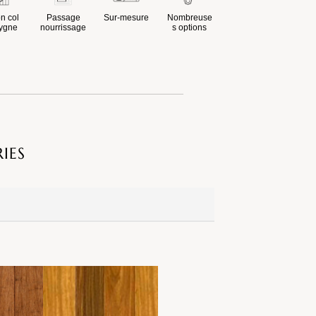
n col
Passage
Sur-mesure
Nombreuse
ygne
nourrissage
s options
IES