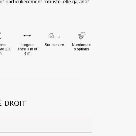
t particulièrement robuste, elle garantit
teur
Largeur
Sur-mesure
Nombreuse
rd 2,3
entre 3 m et
s options
m
4 m
É DROIT