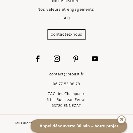
Notre histoire
Nos valeurs et engagements
FAQ
contactez-nous
contact@proust.fr
06 77 53 88 78
ZAC des Champiaux
6 bis Rue Jean Ferrat
63720 ENNEZAT
✖
Tous droits réservés Proust.fr - Réalisation
Imaginarium Vichy
-
Appel découverte 30 min – Votre projet
Maintenance
Adrien Bouchez