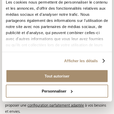
Les cookies nous permettent de personnaliser le contenu
et les annonces, d'offrir des fonctionnalités relatives aux
médias sociaux et d'analyser notre trafic. Nous
partageons également des informations sur l'utilisation de
notre site avec nos partenaires de médias sociaux, de
publicité et d'analyse, qui peuvent combiner celles-ci
avec d'autres informations que vous leur avez fournies
ou qu'ils ont collectées lors de votre utilisation de leurs
Conseils & expertise
services.
Depuis 2015, nous accompagnons nos clients de manière
Afficher les détails
personnalisée
pour donner vie à leurs projets d’écuries. Forts de
notre expérience et de nombreuses réalisations, nous concevons
Tout autoriser
des solutions alliant sécurité maximale, respect des normes et
adaptation aux usages du milieu équestre.
Personnaliser
Qu’il s’agisse d’un aménagement standard ou sur-mesure, nous
analysons chaque projet dans les moindres détails afin de
proposer une
configuration parfaitement adaptée
à vos besoins
et envies.